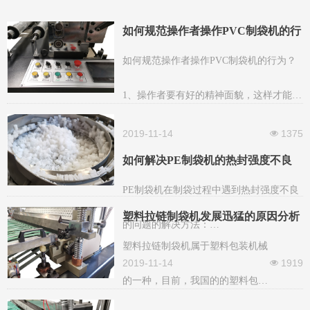
如何规范操作者操作PVC制袋机的行
为
如何规范操作者操作PVC制袋机的行为？
1、操作者要有好的精神面貌，这样才能能
保证安全、高效、按质、按量的完成制袋
2019-11-14
1375
넶
如何解决PE制袋机的热封强度不良
任务。
PE制袋机在制袋过程中遇到热封强度不良
塑料拉链制袋机发展迅猛的原因分析
的问题的解决方法：
塑料拉链制袋机属于塑料包装机械
1、采用保温老化促进粘合剂硬化，这样可
2019-11-14
1919
넶
的一种，目前，我国的的塑料包装
以提高复合膜的强度及耐热性。