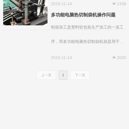
机械行业已经成为众多传统机械制
2019-11-14
1338
넶
多功能电脑热切制袋机操作问题
造业中发展迅猛的行业之一，年需
制袋加工是塑料软包装生产加工的一道工
求量巨大。为何我国的塑料包装机
序，而多功能电脑热切制袋机就是用于完
械行业发展如此迅速？
成制袋加工的设备。如果制袋的质量不
2019-11-14
2020
넶
高，就会导致之前的工序都要从头来过，
上一页
1
下一页
严重的甚至会造成生产上的重大的损失。